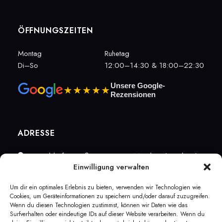
ÖFFNUNGSZEITEN
Montag
Ruhetag
Di–So
12:00–14:30 & 18:00–22:30
Unsere Google-
★★★★★
Rezensionen
ADRESSE
Düsseldorfer Straße 39, 40667 Meerbusch-Büderich
Einwilligung verwalten
+49 (0)2132 769711
Um dir ein optimales Erlebnis zu bieten, verwenden wir Technologien wie
Cookies, um Geräteinformationen zu speichern und/oder darauf zuzugreifen.
info@vittoria-meerbusch.de
Wenn du diesen Technologien zustimmst, können wir Daten wie das
Surfverhalten oder eindeutige IDs auf dieser Website verarbeiten. Wenn du